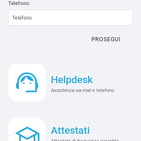
Telefono:
PROSEGUI
support_agent
Helpdesk
Assistenza via mail e telefono
school
Attestati