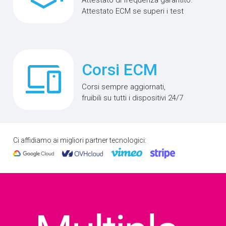
Attestato di frequenza garantito.
Attestato ECM se superi i test
phonelink
Corsi ECM
Corsi sempre aggiornati,
fruibili su tutti i dispositivi 24/7
Ci affidiamo ai migliori partner tecnologici: