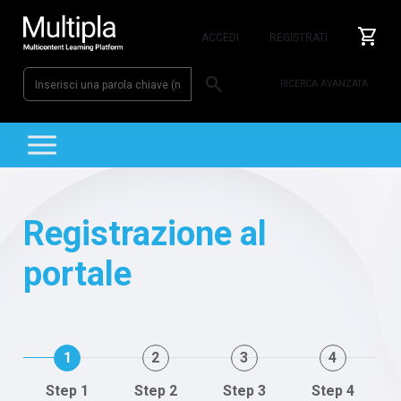
shopping_cart
ACCEDI
REGISTRATI
search
RICERCA AVANZATA
MULTIPLA
Registrazione al
portale
1
2
3
4
Step 1
Step 2
Step 3
Step 4