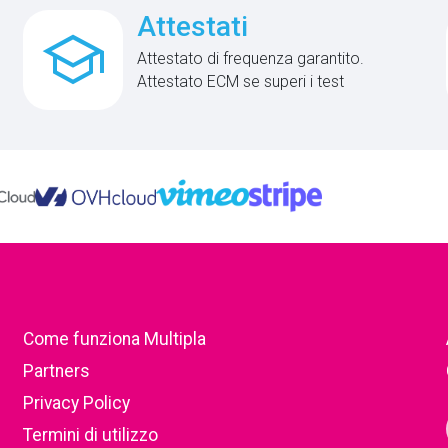
Attestati
school
Attestato di frequenza garantito.
Attestato ECM se superi i test
Come funziona Multipla
Partners
Privacy Policy
Termini di utilizzo