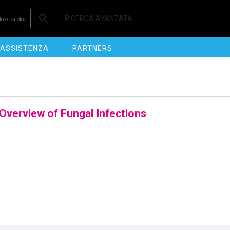
search
RICERCA AVANZATA
ASSISTENZA
PARTNERS
verview of Fungal Infections