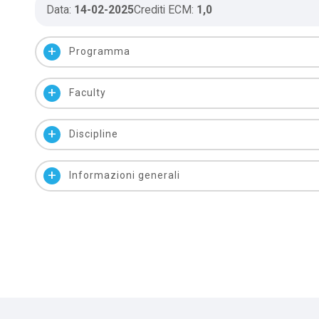
Data:
14-02-2025
Crediti ECM:
1,0
add
Programma
add
Faculty
add
Discipline
add
Informazioni generali