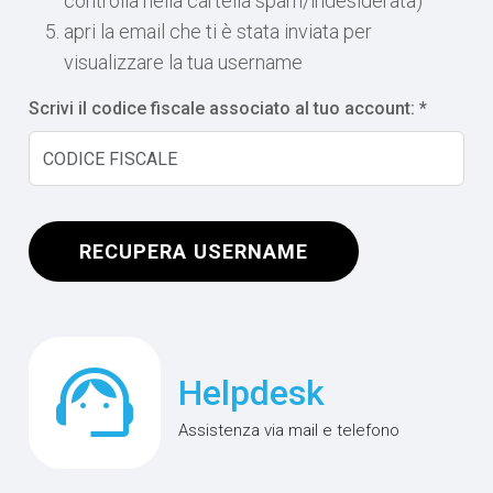
controlla nella cartella spam/indesiderata)
apri la email che ti è stata inviata per
visualizzare la tua username
Scrivi il codice fiscale associato al tuo account: *
RECUPERA USERNAME
support_agent
Helpdesk
Assistenza via mail e telefono