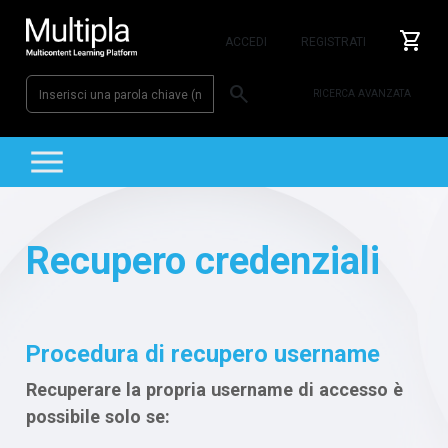
shopping_cart
ACCEDI
REGISTRATI
search
RICERCA AVANZATA
MULTIPLA
Recupero credenziali
Procedura di recupero username
Recuperare la propria username di accesso è
possibile solo se: