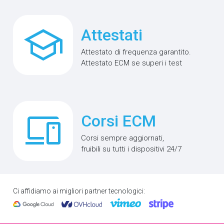
school
Attestati
Attestato di frequenza garantito.
Attestato ECM se superi i test
phonelink
Corsi ECM
Corsi sempre aggiornati,
fruibili su tutti i dispositivi 24/7
Ci affidiamo ai migliori partner tecnologici: