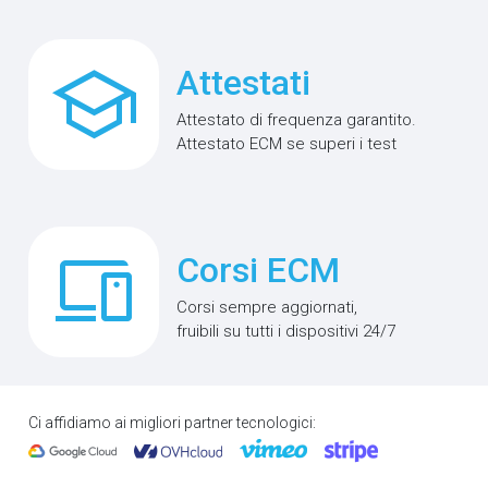
school
Attestati
Attestato di frequenza garantito.
Attestato ECM se superi i test
phonelink
Corsi ECM
Corsi sempre aggiornati,
fruibili su tutti i dispositivi 24/7
Ci affidiamo ai migliori partner tecnologici: