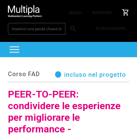
shopping_cart
ACCEDI
REGISTRATI
search
RICERCA AVANZATA
MULTIPLA
Corso FAD
circle
incluso nel progetto
PEER-TO-PEER:
condividere le esperienze
per migliorare le
performance -