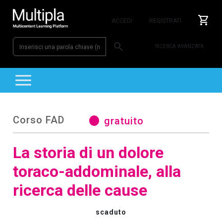
shopping_cart
ACCEDI
REGISTRATI
search
RICERCA AVANZATA
MULTIPLA
Corso FAD
circle
gratuito
La storia di un dolore
toraco-addominale, alla
ricerca delle cause
scaduto