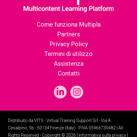
Come funziona Multipla
Partners
Privacy Policy
Termini di utilizzo
Assistenza
Contatti
Distribuito da VITS - Virtual Training Support Srl - Via A.
Cesalpino, 5b - 50134 Firenze (Italy) - P.IVA 05966730482 | All
Rights Reserved - Copyright © 2026 |
Informativa sulla privacy
|